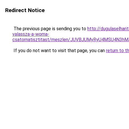
Redirect Notice
The previous page is sending you to
http://dugulaselha
valassza-a-woma-
csatornatisztitast/meszlen/JUVBJUMyRyU4MSU4N3
If you do not want to visit that page, you can
return to t