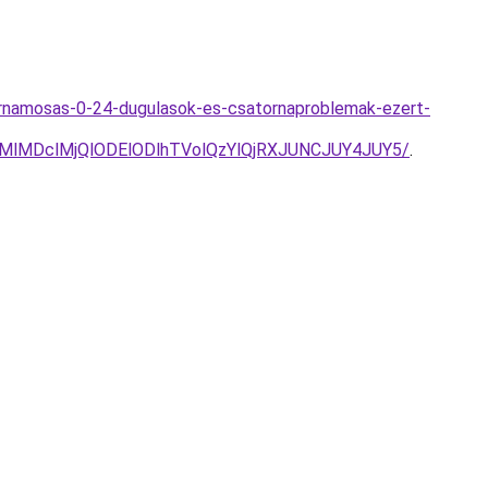
ornamosas-0-24-dugulasok-es-csatornaproblemak-ezert-
lMDclMjQlODElODlhTVolQzYlQjRXJUNCJUY4JUY5/
.