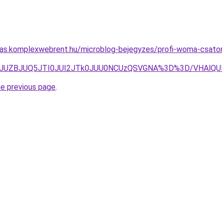
ritas.komplexwebrent.hu/microblog-bejegyzes/profi-woma-csat
hMJUZBJUQ5JTI0JUI2JTk0JUU0NCUzQSVGNA%3D%3D/VHAlQUM
he previous page
.