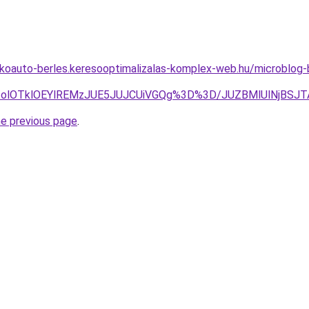
akoauto-berles.keresooptimalizalas-komplex-web.hu/microblog-
1Q3olOTklOEYlREMzJUE5JUJCUiVGQg%3D%3D/JUZBMlUlNj
he previous page
.