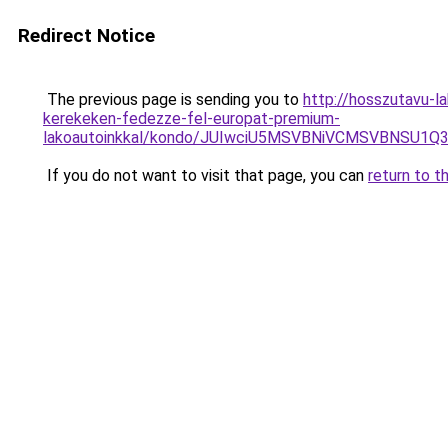
Redirect Notice
The previous page is sending you to
http://hosszutavu-l
kerekeken-fedezze-fel-europat-premium-
lakoautoinkkal/kondo/JUIwciU5MSVBNiVCMSVBNSU
If you do not want to visit that page, you can
return to t