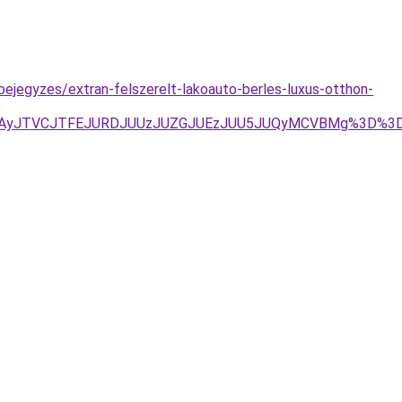
bejegyzes/extran-felszerelt-lakoauto-berles-luxus-otthon-
BSJTAyJTVCJTFEJURDJUUzJUZGJUEzJUU5JUQyMCVBMg%3D%3