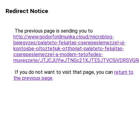
Redirect Notice
The previous page is sending you to
http://www.godorfoldmunka.cloud/microblog-
bejegyzes/palateto-felujitas-cserepeslemezzel-uj-
kontosbe-oltoztetjuk-otthonat-palateto-felujitas-
cserepeslemezzel-a-modern-tetofedes-
muveszete/JTJCJUYwJTNGc21XJTE5JTVCSiVDRSVGRiV
If you do not want to visit that page, you can
return to
the previous page
.