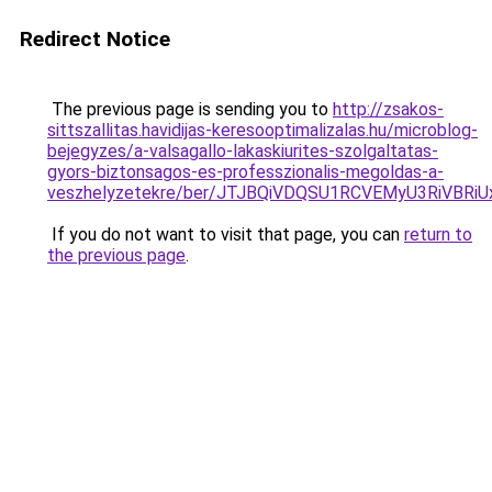
Redirect Notice
The previous page is sending you to
http://zsakos-
sittszallitas.havidijas-keresooptimalizalas.hu/microblog-
bejegyzes/a-valsagallo-lakaskiurites-szolgaltatas-
gyors-biztonsagos-es-professzionalis-megoldas-a-
veszhelyzetekre/ber/JTJBQiVDQSU1RCVEMyU3Ri
If you do not want to visit that page, you can
return to
the previous page
.