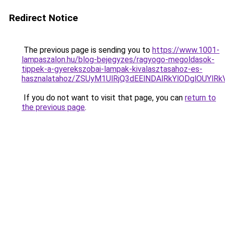
Redirect Notice
The previous page is sending you to
https://www.1001-
lampaszalon.hu/blog-bejegyzes/ragyogo-megoldasok-
tippek-a-gyerekszobai-lampak-kivalasztasahoz-es-
hasznalatahoz/ZSUyM1UlRjQ3dEElNDAlRkYlODglOUYlR
If you do not want to visit that page, you can
return to
the previous page
.