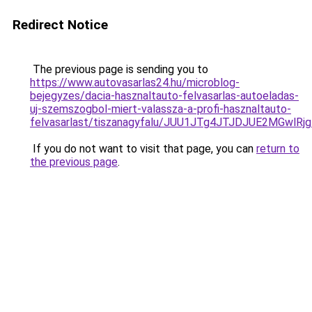
Redirect Notice
The previous page is sending you to
https://www.autovasarlas24.hu/microblog-
bejegyzes/dacia-hasznaltauto-felvasarlas-autoeladas-
uj-szemszogbol-miert-valassza-a-profi-hasznaltauto-
felvasarlast/tiszanagyfalu/JUU1JTg4JTJDJUE2MGw
If you do not want to visit that page, you can
return to
the previous page
.