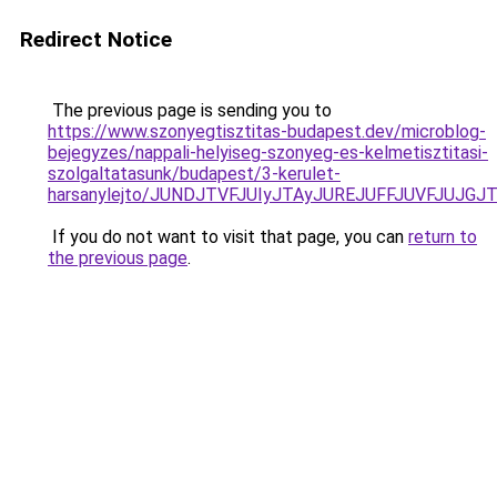
Redirect Notice
The previous page is sending you to
https://www.szonyegtisztitas-budapest.dev/microblog-
bejegyzes/nappali-helyiseg-szonyeg-es-kelmetisztitasi-
szolgaltatasunk/budapest/3-kerulet-
harsanylejto/JUNDJTVFJUIyJTAyJUREJUFFJUVFJUJGJ
If you do not want to visit that page, you can
return to
the previous page
.